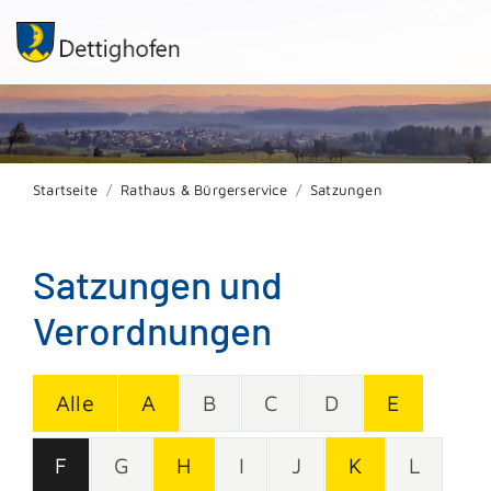
Startseite
Rathaus & Bürgerservice
Satzungen
Satzungen und
Verordnungen
Alle
A
B
C
D
E
F
G
H
I
J
K
L