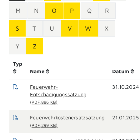
M
N
O
P
Q
R
S
T
U
V
W
X
Y
Z
Typ
Name
Datum
Feuerwehr-
31.10.2024
Entschädigungssatzung
(PDF,886
KB
)
Feuerwehrkostenersatzsatzung
21.01.2025
(PDF,299
KB
)