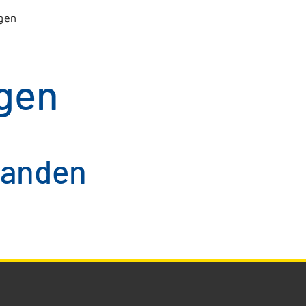
gen
gen
handen