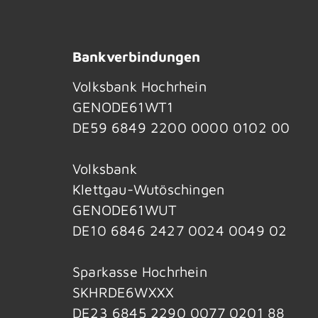
Bankverbindungen
Volksbank Hochrhein
GENODE61WT1
DE59 6849 2200 0000 0102 00
Volksbank
Klettgau-Wutöschingen
GENODE61WUT
DE10 6846 2427 0024 0049 02
Sparkasse Hochrhein
SKHRDE6WXXX
DE23 6845 2290 0077 0201 88