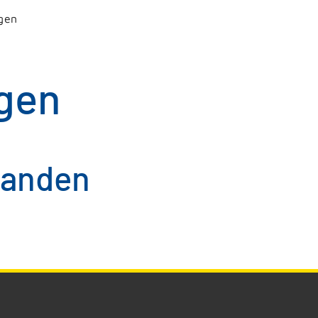
gen
gen
handen