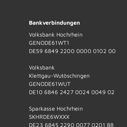
Bankverbindungen
Volksbank Hochrhein
GENODE61WT1
DE59 6849 2200 0000 0102 00
Volksbank
Klettgau-Wutöschingen
GENODE61WUT
DE10 6846 2427 0024 0049 02
Sparkasse Hochrhein
SKHRDE6WXXX
DE23 6845 2290 0077 0201 88