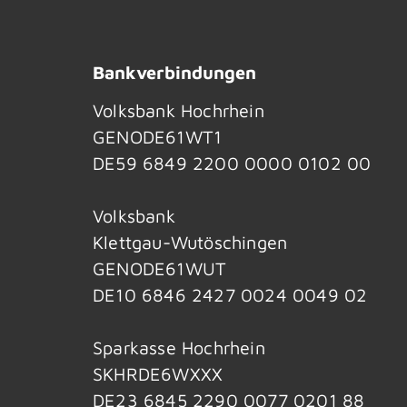
Bankverbindungen
Volksbank Hochrhein
GENODE61WT1
DE59 6849 2200 0000 0102 00
Volksbank
Klettgau-Wutöschingen
GENODE61WUT
DE10 6846 2427 0024 0049 02
Sparkasse Hochrhein
SKHRDE6WXXX
DE23 6845 2290 0077 0201 88