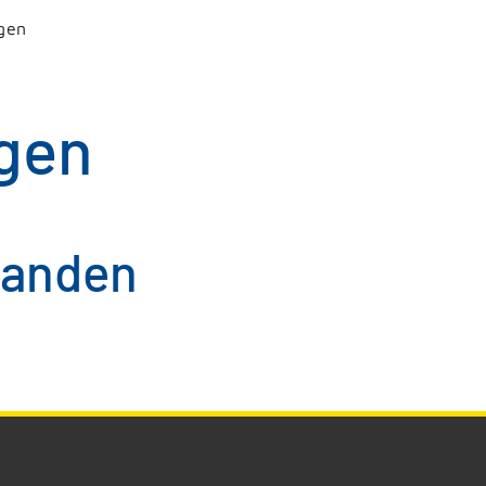
gen
gen
handen