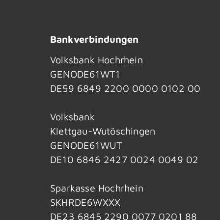
Bankverbindungen
Volksbank Hochrhein
GENODE61WT1
DE59 6849 2200 0000 0102 00
Volksbank
Klettgau-Wutöschingen
GENODE61WUT
DE10 6846 2427 0024 0049 02
Sparkasse Hochrhein
SKHRDE6WXXX
DE23 6845 2290 0077 0201 88