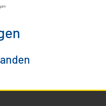
gen
gen
handen