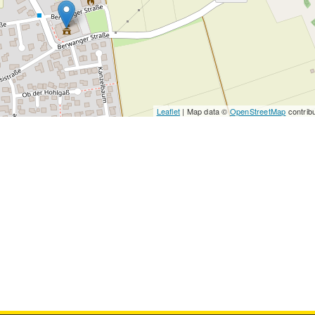
Leaflet
| Map data ©
OpenStreetMap
contrib