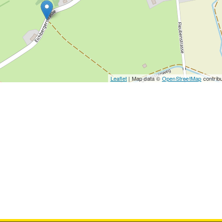
Leaflet
| Map data ©
OpenStreetMap
contrib