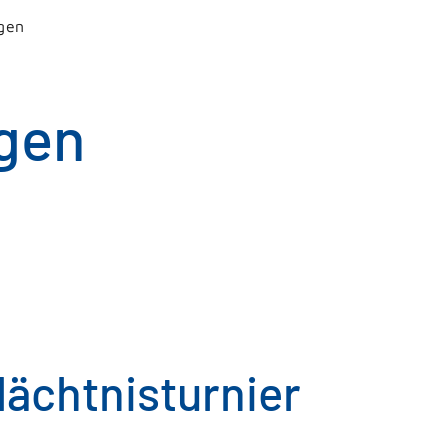
gen
gen
ächtnisturnier