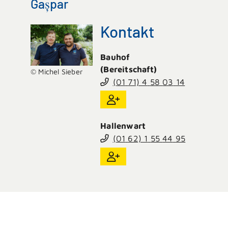
Gașpar
Kontakt
Bauhof
(Bereitschaft)
© Michel Sieber
(01
71) 4
58
03
14
Hallenwart
(01
62) 1
55
44
95