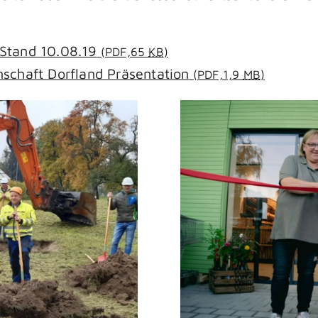
Stand 10.08.19
(PDF,65
KB
)
nschaft Dorfland Präsentation
(PDF,1,9
MB
)