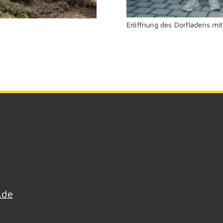
Eröffnung des Dorfladens mi
.de