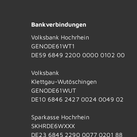
Bankverbindungen
Volksbank Hochrhein
GENODE61WT1
DE59 6849 2200 0000 0102 00
Volksbank
Klettgau-Wutöschingen
GENODE61WUT
DE10 6846 2427 0024 0049 02
Sparkasse Hochrhein
SKHRDE6WXXX
DE23 6845 2290 0077 0201 88