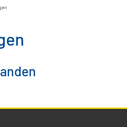
gen
gen
handen