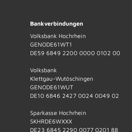
Bankverbindungen
Volksbank Hochrhein
GENODE61WT1
DE59 6849 2200 0000 0102 00
Volksbank
Klettgau-Wutöschingen
GENODE61WUT
DE10 6846 2427 0024 0049 02
Sparkasse Hochrhein
SKHRDE6WXXX
DE23 6845 2290 0077 0201 88