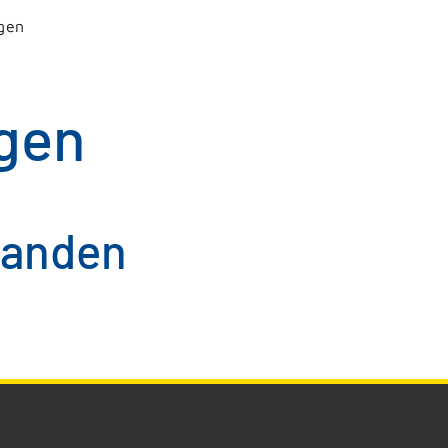
gen
gen
handen