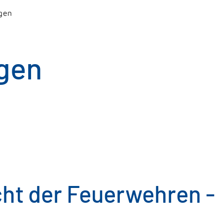
gen
gen
ht der Feuerwehren -