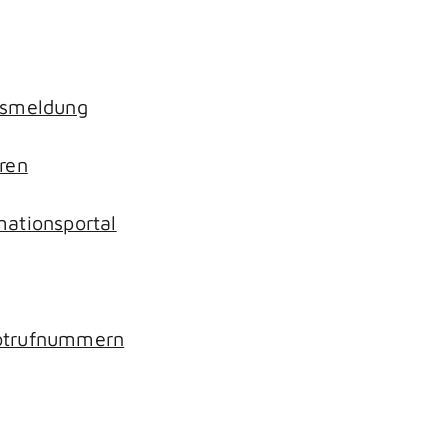
nsmeldung
ren
mationsportal
Notrufnummern