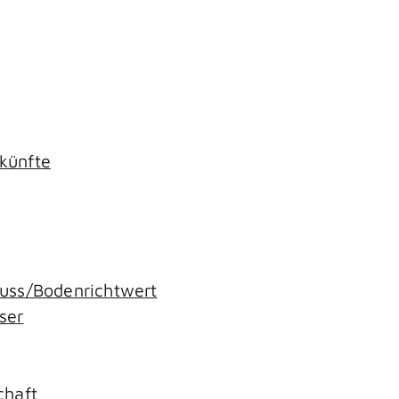
künfte
uss/Bodenrichtwert
ser
g
chaft