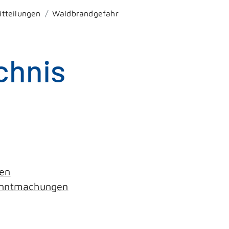
itteilungen
Waldbrandgefahr
chnis
gen
kanntmachungen