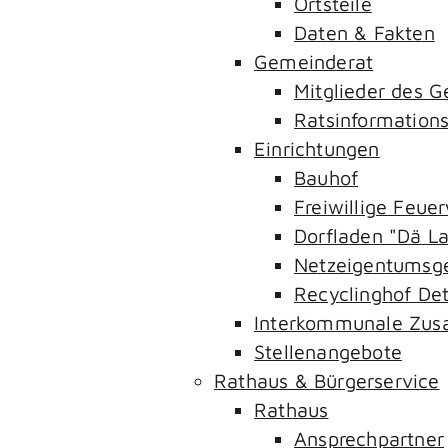
Ortsteile
Daten & Fakten
Gemeinderat
Mitglieder des 
Ratsinformation
Einrichtungen
Bauhof
Freiwillige Feue
Dorfladen "Dä L
Netzeigentumsge
Recyclinghof Det
Interkommunale Zus
Stellenangebote
Rathaus & Bürgerservice
Rathaus
Ansprechpartner