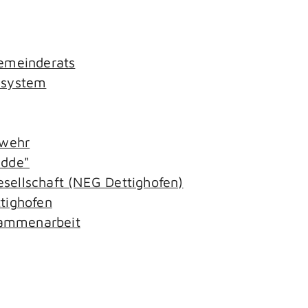
Gemeinderats
ssystem
rwehr
adde"
sellschaft (NEG Dettighofen)
tighofen
ammenarbeit