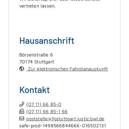
vertreten lassen.
Hausanschrift
Börsenstraße 6
70174
Stuttgart
Zur elektronischen Fahrplanauskunft
Kontakt
(07
11) 66
85-0
(07
11) 66
85-1
66
poststelle@fgstuttgart.justiz.bwl.de
safe-prod-1498566844666-016502131