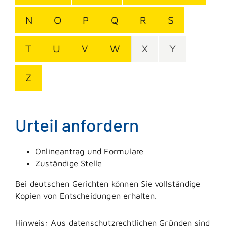
N
O
P
Q
R
S
T
U
V
W
X
Y
Z
Urteil anfordern
Onlineantrag und Formulare
Zuständige Stelle
Bei deutschen Gerichten können Sie vollständige
Kopien von Entscheidungen erhalten.
Hinweis:
Aus datenschutzrechtlichen Gründen sind