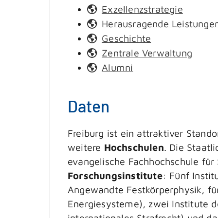
Exzellenzstrategie
Herausragende Leistunge
Geschichte
Zentrale Verwaltung
Alumni
Daten
Freiburg ist ein attraktiver Stan
weitere
Hochschulen
. Die Staat
evangelische Fachhochschule für 
Forschungsinstitute
: Fünf Insti
Angewandte Festkörperphysik, für
Energiesysteme), zwei Institute 
internationales Strafrecht) und d