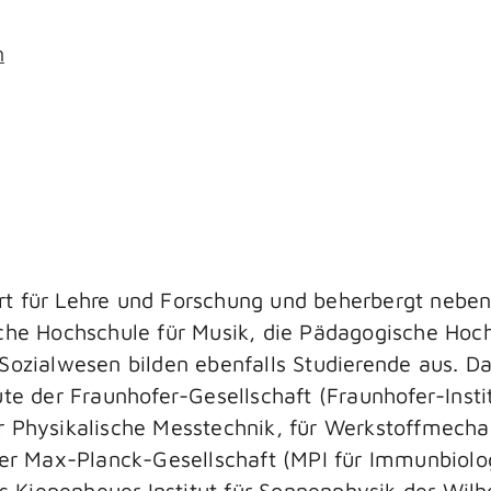
n
dort für Lehre und Forschung und beherbergt neben 
liche Hochschule für Musik, die Pädagogische Hoch
Sozialwesen bilden ebenfalls Studierende aus. 
tute der Fraunhofer-Gesellschaft (Fraunhofer-Insti
 Physikalische Messtechnik, für Werkstoffmechan
der Max-Planck-Gesellschaft (MPI für Immunbiolo
as Kiepenheuer Institut für Sonnenphysik der Wil