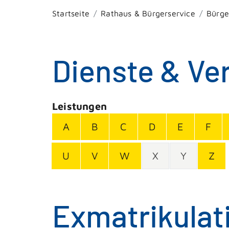
Startseite
Rathaus & Bürgerservice
Bürge
Dienste & Ve
Leistungen
A
B
C
D
E
F
U
V
W
X
Y
Z
Exmatrikulat