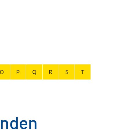
O
P
Q
R
S
T
enden