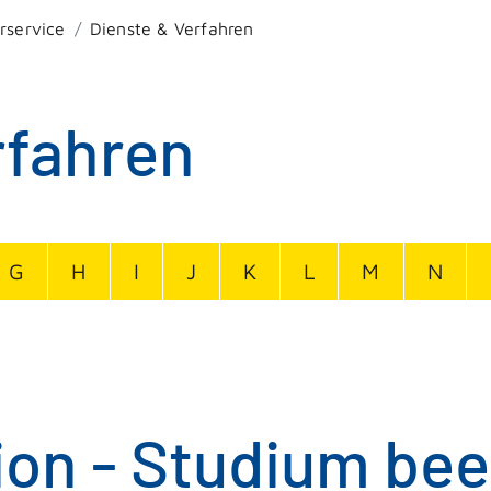
rservice
Dienste & Verfahren
rfahren
G
H
I
J
K
L
M
N
ion - Studium be