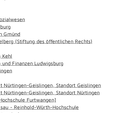
Sozialwesen
nburg
ch Gmünd
lberg (Stiftung des öffentlichen Rechts)
g Kehl
ng und Finanzen Ludwigsburg
ingen
 Nürtingen-Geislingen, Standort Geislingen
t Nürtingen-Geislingen, Standort Nürtingen
Hochschule Furtwangen]
lsau - Reinhold-Würth-Hochschule