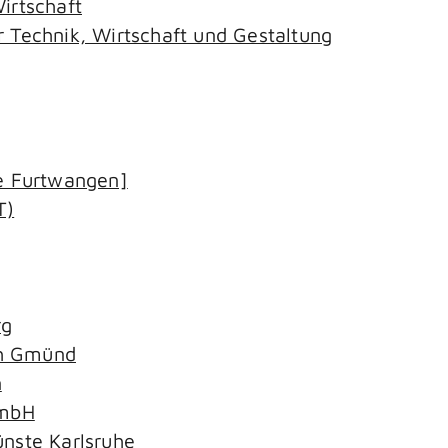
irtschaft
 Technik, Wirtschaft und Gestaltung
le Furtwangen]
T)
rg
ch Gmünd
n
GmbH
ünste Karlsruhe