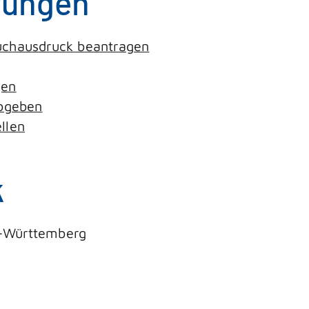
tungen
uchausdruck beantragen
gen
abgeben
llen
k
n-Württemberg