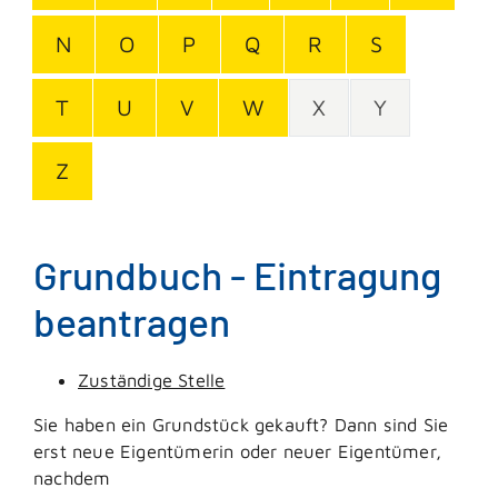
N
O
P
Q
R
S
T
U
V
W
X
Y
Z
Grundbuch - Eintragung
beantragen
Zuständige Stelle
Sie haben ein Grundstück gekauft? Dann sind Sie
erst neue Eigentümerin oder neuer Eigentümer,
nachdem