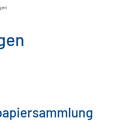
gen
gen
tpapiersammlung