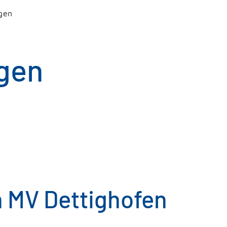
gen
gen
MV Dettighofen