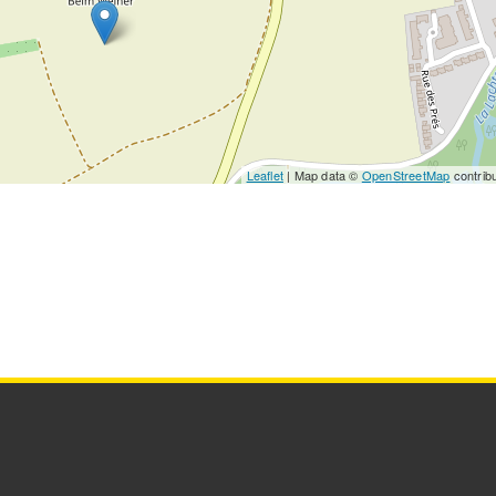
Leaflet
| Map data ©
OpenStreetMap
contrib