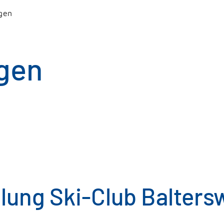
gen
gen
ung Ski-Club Baltersw