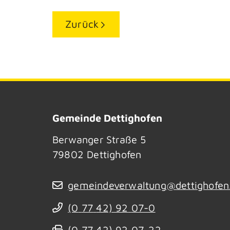
Zurück
Gemeinde Dettighofen
Berwanger Straße 5
79802
Dettighofen
gemeindeverwaltung@dettighofen
(0
77
42) 92
07-0
(0
77
42) 92
07-22