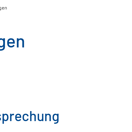
gen
gen
sprechung