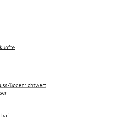
künfte
uss/Bodenrichtwert
ser
g
chaft