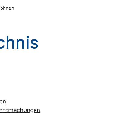
Wohnen
chnis
gen
kanntmachungen