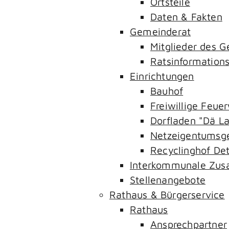
Ortsteile
Daten & Fakten
Gemeinderat
Mitglieder des 
Ratsinformation
Einrichtungen
Bauhof
Freiwillige Feue
Dorfladen "Dä L
Netzeigentumsge
Recyclinghof Det
Interkommunale Zus
Stellenangebote
Rathaus & Bürgerservice
Rathaus
Ansprechpartner