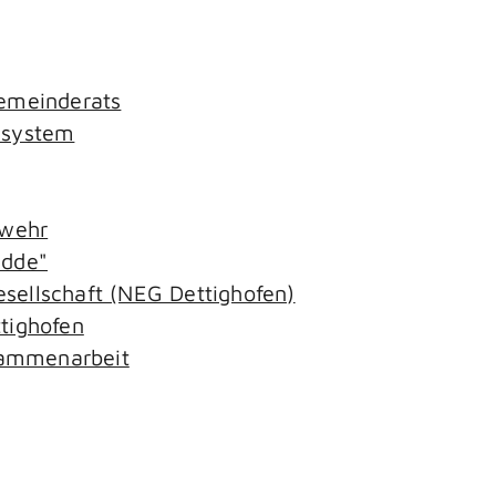
Gemeinderats
ssystem
rwehr
adde"
sellschaft (NEG Dettighofen)
tighofen
ammenarbeit