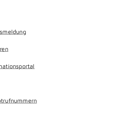
nsmeldung
ren
mationsportal
Notrufnummern