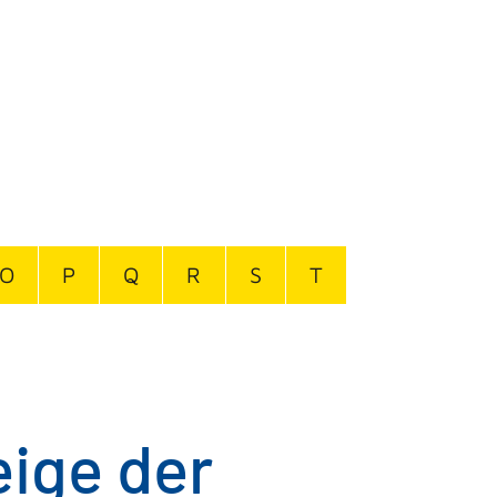
O
P
Q
R
S
T
eige der