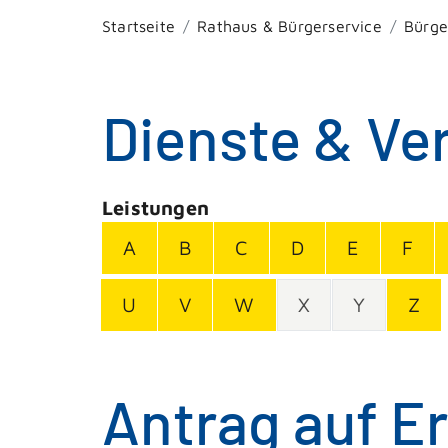
Startseite
Rathaus & Bürgerservice
Bürge
Dienste & Ve
Leistungen
A
B
C
D
E
F
U
V
W
X
Y
Z
Antrag auf E