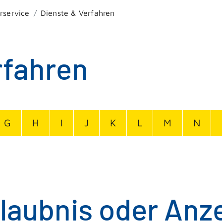
rservice
Dienste & Verfahren
rfahren
G
H
I
J
K
L
M
N
rlaubnis oder Anz