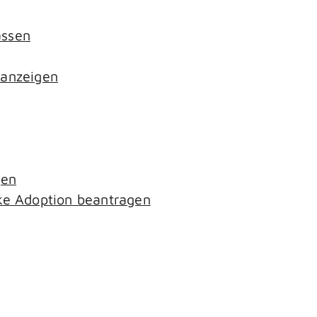
assen
 anzeigen
gen
ke Adoption beantragen