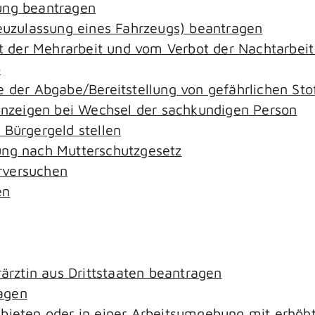
ung beantragen
zulassung eines Fahrzeugs) beantragen
der Mehrarbeit und vom Verbot der Nachtarbeit i
o
e der Abgabe/Bereitstellung von gefährlichen S
zeigen bei Wechsel der sachkundigen Person
 Bürgergeld stellen
ung nach Mutterschutzgesetz
rversuchen
en
rärztin aus Drittstaaten beantragen
agen
ebieten oder in einer Arbeitsumgebung mit erhö