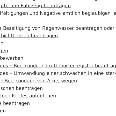
 für ein Fahrzeug beantragen
elfältigungen und Negative amtlich beglaubigen l
e Beseitigung von Regenwasser beantragen oder
ichtbetrieb beantragen
en
agen
n bewerben
ndes - Beurkundung im Geburtenregister beantra
ndes - Umwandlung einer schwachen in eine star
s - Beurkundung von Amts wegen
nschen beantragen
rigen Kindes aufnehmen
e beantragen
sen