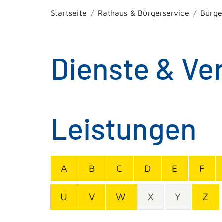
Startseite
Rathaus & Bürgerservice
Bürge
Dienste & Ve
Leistungen
A
B
C
D
E
F
U
V
W
X
Y
Z