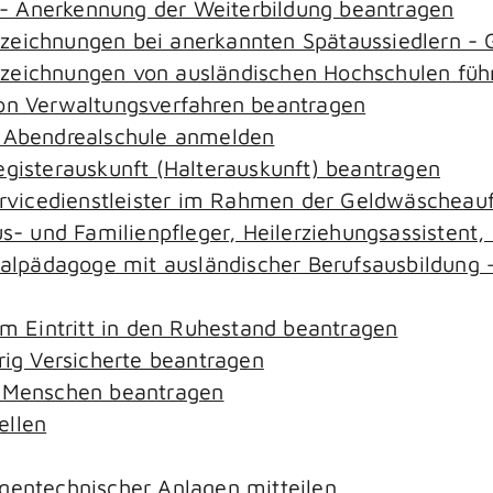
- Anerkennung der Weiterbildung beantragen
ezeichnungen bei anerkannten Spätaussiedlern 
ezeichnungen von ausländischen Hochschulen füh
von Verwaltungsverfahren beantragen
r Abendrealschule anmelden
egisterauskunft (Halterauskunft) beantragen
ervicedienstleister im Rahmen der Geldwäscheaufs
aus- und Familienpfleger, Heilerziehungsassistent
zialpädagoge mit ausländischer Berufsausbildung 
em Eintritt in den Ruhestand beantragen
rig Versicherte beantragen
e Menschen beantragen
ellen
gentechnischer Anlagen mitteilen