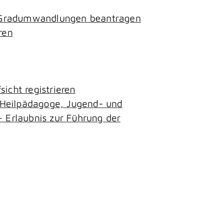
- Gradumwandlungen beantragen
ren
icht registrieren
, Heilpädagoge, Jugend- und
– Erlaubnis zur Führung der