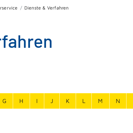
rservice
Dienste & Verfahren
rfahren
G
H
I
J
K
L
M
N