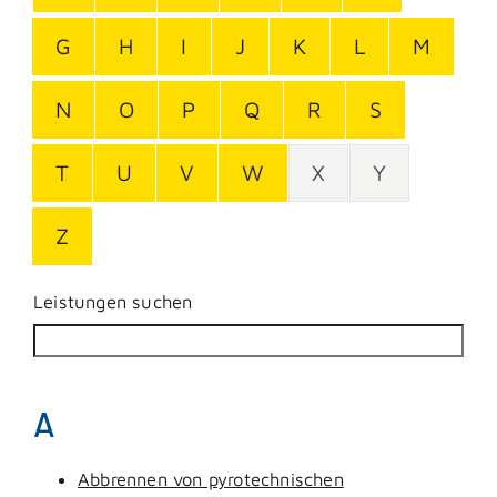
G
H
I
J
K
L
M
N
O
P
Q
R
S
T
U
V
W
X
Y
Z
Leistungen suchen
A
Abbrennen von pyrotechnischen