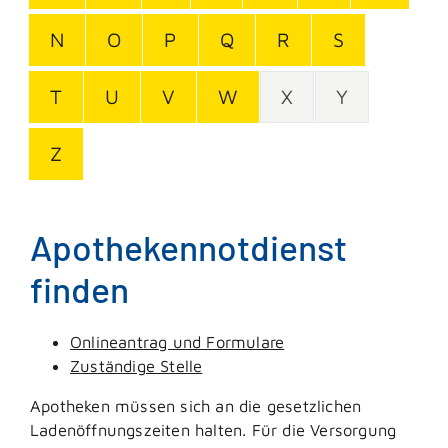
N
O
P
Q
R
S
T
U
V
W
X
Y
Z
Apothekennotdienst
finden
Onlineantrag und Formulare
Zuständige Stelle
Apotheken müssen sich an die gesetzlichen
Ladenöffnungszeiten halten. Für die Versorgung