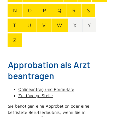
N
O
P
Q
R
S
T
U
V
W
X
Y
Z
Approbation als Arzt
beantragen
Onlineantrag und Formulare
Zuständige Stelle
Sie benötigen eine Approbation oder eine
befristete Berufserlaubnis, wenn Sie in