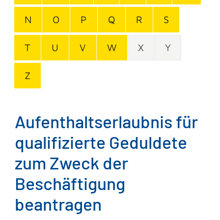
N
O
P
Q
R
S
T
U
V
W
X
Y
Z
Aufenthaltserlaubnis für
qualifizierte Geduldete
zum Zweck der
Beschäftigung
beantragen