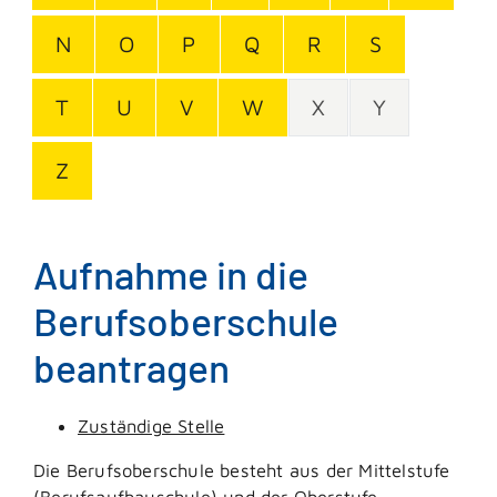
N
O
P
Q
R
S
T
U
V
W
X
Y
Z
Aufnahme in die
Berufsoberschule
beantragen
Zuständige Stelle
Die Berufsoberschule besteht aus der Mittelstufe
(Berufsaufbauschule) und der Oberstufe.