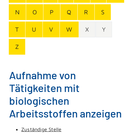
N
O
P
Q
R
S
T
U
V
W
X
Y
Z
Aufnahme von
Tätigkeiten mit
biologischen
Arbeitsstoffen anzeigen
Zuständige Stelle