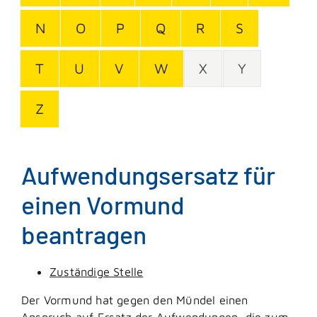
N
O
P
Q
R
S
T
U
V
W
X
Y
Z
Aufwendungsersatz für
einen Vormund
beantragen
Zuständige Stelle
Der Vormund hat gegen den Mündel einen
Anspruch auf Ersatz der Aufwendungen, die zum