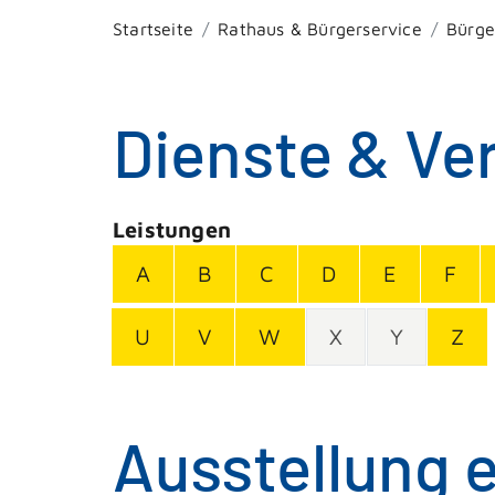
Startseite
Rathaus & Bürgerservice
Bürge
Dienste & Ve
Leistungen
A
B
C
D
E
F
U
V
W
X
Y
Z
Ausstellung 