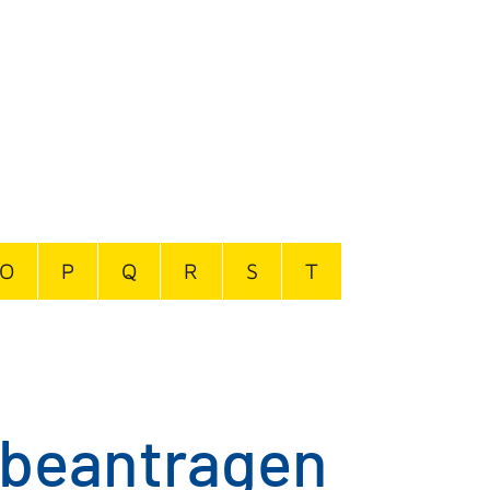
O
P
Q
R
S
T
 beantragen