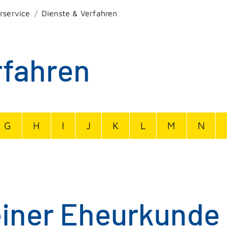
rservice
Dienste & Verfahren
rfahren
G
H
I
J
K
L
M
N
einer Eheurkunde