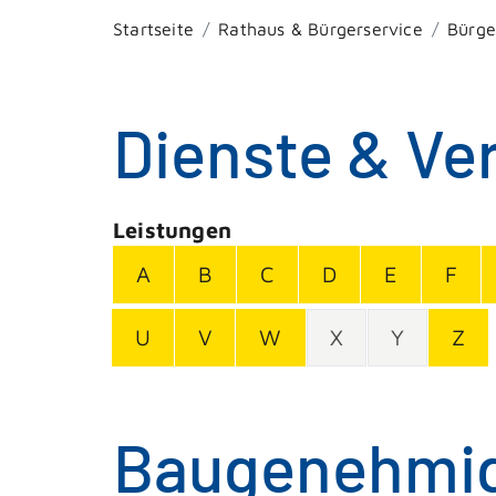
Startseite
Rathaus & Bürgerservice
Bürge
Dienste & Ve
Leistungen
A
B
C
D
E
F
U
V
W
X
Y
Z
Baugenehmig