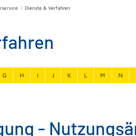
rservice
Dienste & Verfahren
rfahren
G
H
I
J
K
L
M
N
ung - Nutzungsä