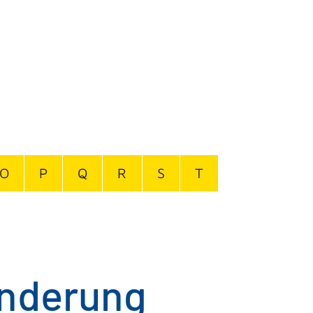
O
P
Q
R
S
T
nderung