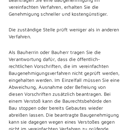
vereinfachten Verfahren, erhalten Sie die
Genehmigung schneller und kostengünstiger.
Die zuständige Stelle prüft weniger als in anderen
Verfahren.
Als Bauherrin oder Bauherr tragen Sie die
Verantwortung dafür, dass
die
öffentlich-
rechtliche
n
Vorschriften, die im verei
n
fachten
Baugenehmigungsverfahren nicht geprüft werden,
eing
e
halten werden. Im Einzelfall müssen Sie eine
Abweichung, Au
s
nahme oder Befreiung von
diesen
Vorschriften zusätzlich beantragen. Bei
einem Verstoß kann die Baurechtsbehörde den
Bau stoppen oder bereits Gebautes wieder
abreißen lassen. Die beantragte Baug
e
nehmigung
kann sie dagegen wegen eines Ve
r
stoßes gegen
nicht im vereinfachten Verfahren zu prüfende