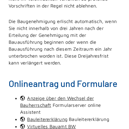
Vo
r
schriften in der Regel nicht ablehnen.
Die Baugenehmigung erlischt
automatisch
, wenn
Sie nicht inne
r
halb von drei Jahren nach der
Erteilung der Genehmigung mit der
Bauausführung beginnen oder wenn die
Bauausführung nach di
e
sem Zeitraum ein Jahr
unterbrochen worden ist. Die
se
Dreijahre
s
frist
kann verlängert werden.
Onlineantrag und Formulare
Anzeige über den Wechsel der
Bauherrschaft
Formularserver online
Assistent
Bauleitererklärung
Bauleitererklärung
Virtuelles Bauamt BW