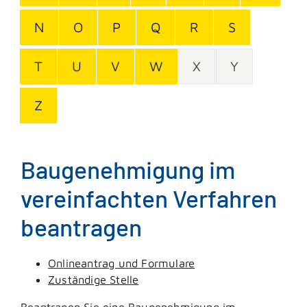
N
O
P
Q
R
S
T
U
V
W
X
Y
Z
Baugenehmigung im
vereinfachten Verfahren
beantragen
Onlineantrag und Formulare
Zuständige Stelle
Beantragen Sie eine Baugenehmigung im