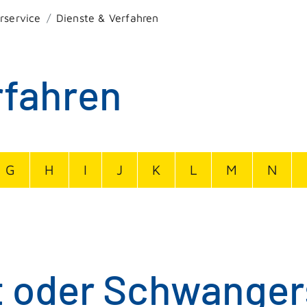
rservice
Dienste & Verfahren
rfahren
G
H
I
J
K
L
M
N
t oder Schwanger