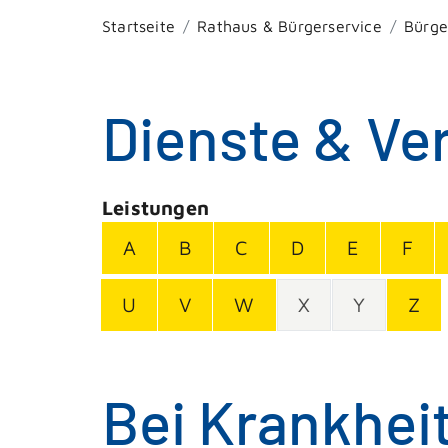
Startseite
Rathaus & Bürgerservice
Bürge
Dienste & Ve
Leistungen
A
B
C
D
E
F
U
V
W
X
Y
Z
Bei Krankhei