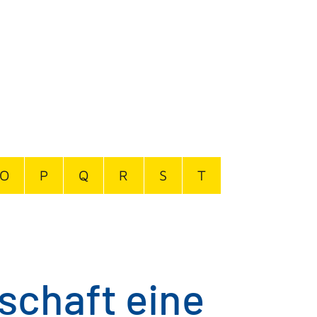
O
P
Q
R
S
T
schaft eine