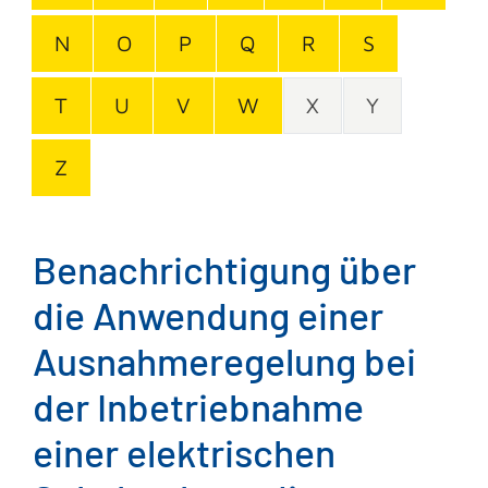
N
O
P
Q
R
S
T
U
V
W
X
Y
Z
Benachrichtigung über
die Anwendung einer
Ausnahmeregelung bei
der Inbetriebnahme
einer elektrischen