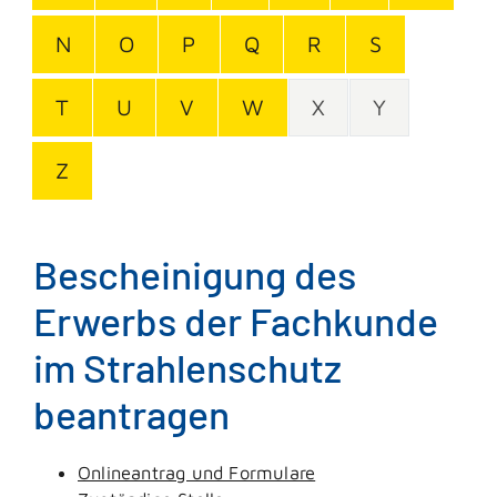
N
O
P
Q
R
S
T
U
V
W
X
Y
Z
Bescheinigung des
Erwerbs der Fachkunde
im Strahlenschutz
beantragen
Onlineantrag und Formulare