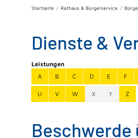
Startseite
Rathaus & Bürgerservice
Bürge
Dienste & Ve
Leistungen
A
B
C
D
E
F
U
V
W
X
Y
Z
Beschwerde ü