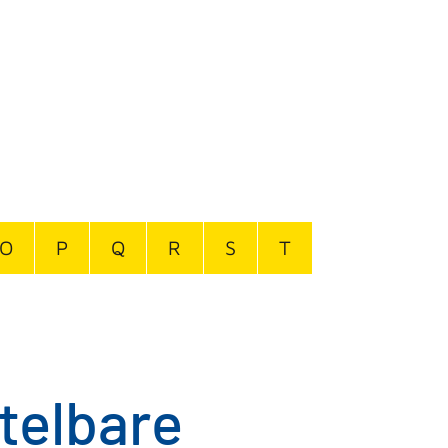
O
P
Q
R
S
T
telbare