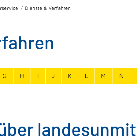
rservice
Dienste & Verfahren
rfahren
G
H
I
J
K
L
M
N
ber landesunmit