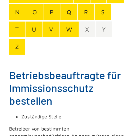
N
O
P
Q
R
S
T
U
V
W
X
Y
Z
Betriebsbeauftragte für
Immissionsschutz
bestellen
Zuständige Stelle
Betreiber von bestimmten
genehmigungsbedürftigen Anlagen müssen einen