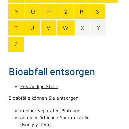
N
O
P
Q
R
S
T
U
V
W
X
Y
Z
Bioabfall entsorgen
Zuständige Stelle
Bioabfälle können Sie entsorgen
in einer separaten Biotonne,
an einer örtlichen Sammelstelle
(Bringsystem),