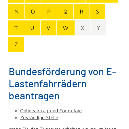
N
O
P
Q
R
S
T
U
V
W
X
Y
Z
Bundesförderung von E-
Lastenfahrrädern
beantragen
Onlineantrag und Formulare
Zuständige Stelle
Wenn Sie den Zuschuss erhalten wollen, müssen