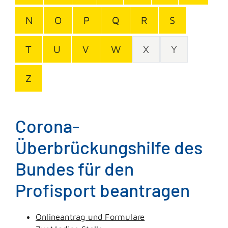
N
O
P
Q
R
S
T
U
V
W
X
Y
Z
Corona-
Überbrückungshilfe des
Bundes für den
Profisport beantragen
Onlineantrag und Formulare