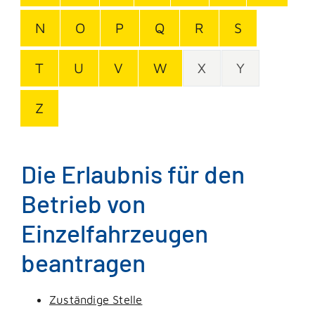
N
O
P
Q
R
S
T
U
V
W
X
Y
Z
Die Erlaubnis für den
Betrieb von
Einzelfahrzeugen
beantragen
Zuständige Stelle