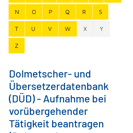
N
O
P
Q
R
S
T
U
V
W
X
Y
Z
Dolmetscher- und
Übersetzerdatenbank
(DÜD) - Aufnahme bei
vorübergehender
Tätigkeit beantragen