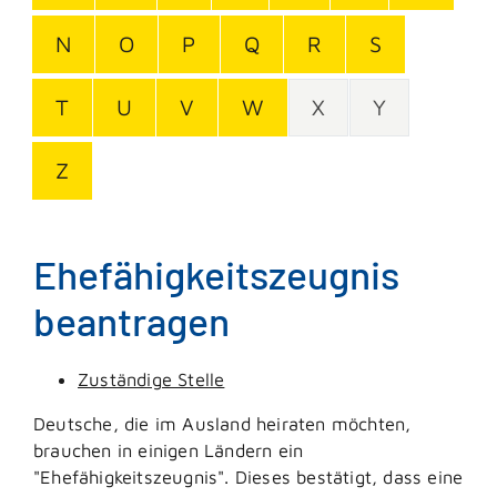
N
O
P
Q
R
S
T
U
V
W
X
Y
Z
Ehefähigkeitszeugnis
beantragen
Zuständige Stelle
Deutsche, die im Ausland heiraten möchten,
brauchen in einigen Ländern ein
"Ehefähigkeitszeugnis". Dieses bestätigt, dass eine