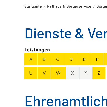
Startseite
Rathaus & Bürgerservice
Bürge
Dienste & Ve
Leistungen
A
B
C
D
E
F
U
V
W
X
Y
Z
Ehrenamtlich