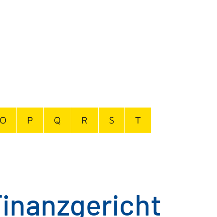
O
P
Q
R
S
T
Finanzgericht