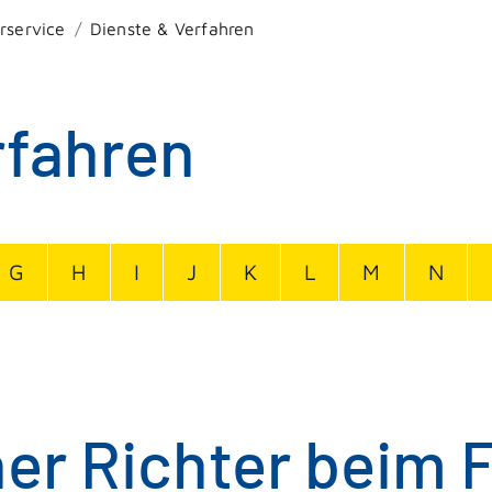
rservice
Dienste & Verfahren
rfahren
G
H
I
J
K
L
M
N
er Richter beim 