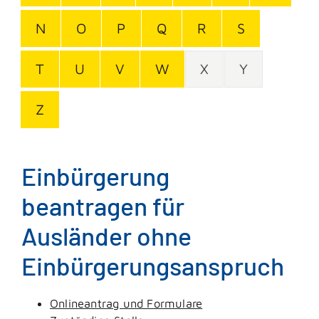
N
O
P
Q
R
S
T
U
V
W
X
Y
Z
Einbürgerung
beantragen für
Ausländer ohne
Einbürgerungsanspruch
Onlineantrag und Formulare